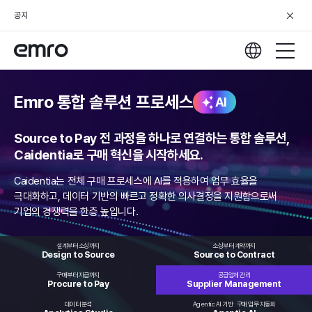
공지
Emro 통합 솔루션 프로세스
AI
Source to Pay 전 과정을 하나로 연결하는 통합 솔루션,
Caidentia로 구매 혁신을 시작하세요.
Caidentia는 전체 구매 프로세스에 AI를 적용하여 업무 효율을
극대화하고,
데이터 기반의 빠르고 정확한 의사결정을 지원함으로써
기업의 경쟁력을 한층 높입니다.
설계부터 소싱까지
소싱부터 계약까지
Design to
Source
Source to
Contract
구매부터 지급까지
공급업체 관리
Procure
to Pay
Supplier
Management
데이터 분석
Agentic AI 기반
구매 업무 자동화