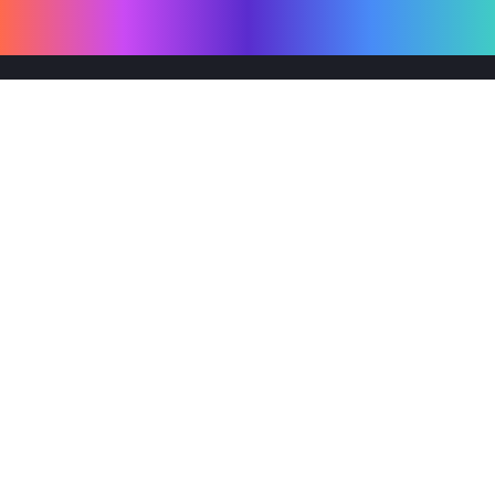
제품
Why Emro
회사정보
지속가능경영
엠로 뉴스룸
투자정보
솔루션 미리보기