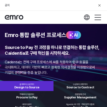
공지
Emro 통합 솔루션 프로세스
AI
Source to Pay 전 과정을 하나로 연결하는 통합 솔루션,
Caidentia로 구매 혁신을 시작하세요.
Caidentia는 전체 구매 프로세스에 AI를 적용하여 업무 효율을
극대화하고,
데이터 기반의 빠르고 정확한 의사결정을 지원함으로써
기업의 경쟁력을 한층 높입니다.
설계부터 소싱까지
소싱부터 계약까지
Design to
Source
Source to
Contract
구매부터 지급까지
공급업체 관리
Procure
to Pay
Supplier
Management
데이터 분석
Agentic AI 기반
구매 업무 자동화