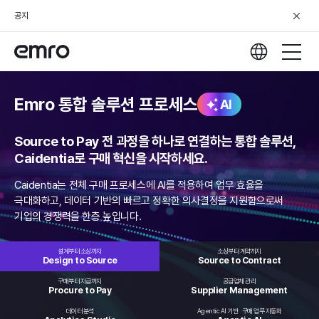
공지
Emro 통합 솔루션 프로세스
AI
Source to Pay 전 과정을 하나로 연결하는 통합 솔루션,
Caidentia로 구매 혁신을 시작하세요.
Caidentia는 전체 구매 프로세스에 AI를 적용하여 업무 효율을
극대화하고,
데이터 기반의 빠르고 정확한 의사결정을 지원함으로써
기업의 경쟁력을 한층 높입니다.
설계부터 소싱까지
소싱부터 계약까지
Design to
Source
Source to
Contract
구매부터 지급까지
공급업체 관리
Procure
to Pay
Supplier
Management
데이터 분석
Agentic AI 기반
구매 업무 자동화