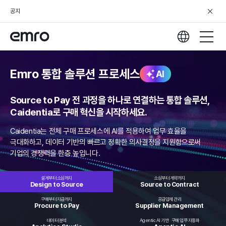
공지
Emro 통합 솔루션 프로세스
AI
Source to Pay 전 과정을 하나로 연결하는 통합 솔루션,
Caidentia로 구매 혁신을 시작하세요.
Caidentia는 전체 구매 프로세스에 AI를 적용하여 업무 효율을
극대화하고,
데이터 기반의 빠르고 정확한 의사결정을 지원함으로써
기업의 경쟁력을 한층 높입니다.
설계부터 소싱까지
소싱부터 계약까지
Design to
Source
Source to
Contract
구매부터 지급까지
공급업체 관리
Procure
to Pay
Supplier
Management
데이터 분석
Agentic AI 기반
구매 업무 자동화