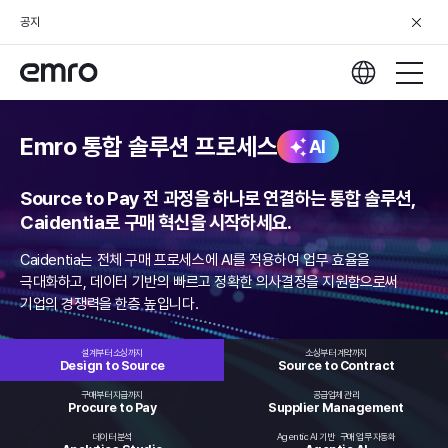
공지
Emro 통합 솔루션 프로세스
AI
Source to Pay 전 과정을 하나로 연결하는 통합 솔루션,
Caidentia로 구매 혁신을 시작하세요.
Caidentia는 전체 구매 프로세스에 AI를 적용하여 업무 효율을
극대화하고,
데이터 기반의 빠르고 정확한 의사결정을 지원함으로써
기업의 경쟁력을 한층 높입니다.
설계부터 소싱까지
소싱부터 계약까지
Design to
Source
Source to
Contract
구매부터 지급까지
공급업체 관리
Procure
to Pay
Supplier
Management
데이터 분석
Agentic AI 기반
구매 업무 자동화