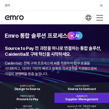
공지
Emro 통합 솔루션 프로세스
AI
Source to Pay 전 과정을 하나로 연결하는 통합 솔루션,
Caidentia로 구매 혁신을 시작하세요.
Caidentia는 전체 구매 프로세스에 AI를 적용하여 업무 효율을
극대화하고,
데이터 기반의 빠르고 정확한 의사결정을 지원함으로써
기업의 경쟁력을 한층 높입니다.
설계부터 소싱까지
소싱부터 계약까지
Design to
Source
Source to
Contract
구매부터 지급까지
공급업체 관리
Procure
to Pay
Supplier
Management
데이터 분석
Agentic AI 기반
구매 업무 자동화