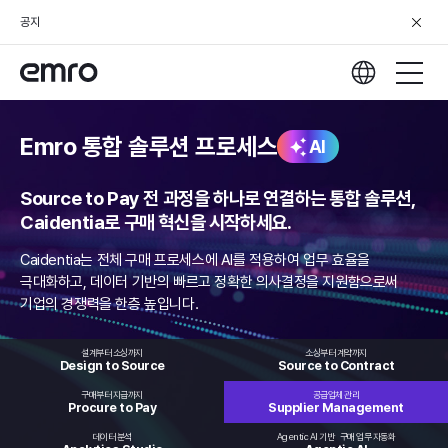
공지
Emro 통합 솔루션 프로세스
AI
Source to Pay 전 과정을 하나로 연결하는 통합 솔루션,
Caidentia로 구매 혁신을 시작하세요.
Caidentia는 전체 구매 프로세스에 AI를 적용하여 업무 효율을
극대화하고,
데이터 기반의 빠르고 정확한 의사결정을 지원함으로써
기업의 경쟁력을 한층 높입니다.
설계부터 소싱까지
소싱부터 계약까지
Design to
Source
Source to
Contract
구매부터 지급까지
공급업체 관리
Procure
to Pay
Supplier
Management
데이터 분석
Agentic AI 기반
구매 업무 자동화