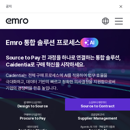
공지
Emro 통합 솔루션 프로세스
AI
Source to Pay 전 과정을 하나로 연결하는 통합 솔루션,
Caidentia로 구매 혁신을 시작하세요.
Caidentia는 전체 구매 프로세스에 AI를 적용하여 업무 효율을
극대화하고,
데이터 기반의 빠르고 정확한 의사결정을 지원함으로써
기업의 경쟁력을 한층 높입니다.
설계부터 소싱까지
소싱부터 계약까지
Design to
Source
Source to
Contract
구매부터 지급까지
공급업체 관리
Procure
to Pay
Supplier
Management
데이터 분석
Agentic AI 기반
구매 업무 자동화