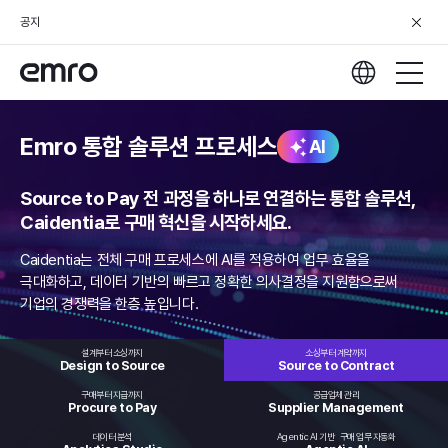
공지
Emro 통합 솔루션 프로세스
AI
Source to Pay 전 과정을 하나로 연결하는 통합 솔루션,
Caidentia로 구매 혁신을 시작하세요.
Caidentia는 전체 구매 프로세스에 AI를 적용하여 업무 효율을
극대화하고,
데이터 기반의 빠르고 정확한 의사결정을 지원함으로써
기업의 경쟁력을 한층 높입니다.
설계부터 소싱까지
소싱부터 계약까지
Design to
Source
Source to
Contract
구매부터 지급까지
공급업체 관리
Procure
to Pay
Supplier
Management
데이터 분석
Agentic AI 기반
구매 업무 자동화