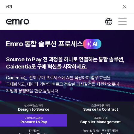
공지
Emro 통합 솔루션 프로세스
AI
Source to Pay 전 과정을 하나로 연결하는 통합 솔루션,
Caidentia로 구매 혁신을 시작하세요.
Caidentia는 전체 구매 프로세스에 AI를 적용하여 업무 효율을
극대화하고,
데이터 기반의 빠르고 정확한 의사결정을 지원함으로써
기업의 경쟁력을 한층 높입니다.
설계부터 소싱까지
소싱부터 계약까지
Design to
Source
Source to
Contract
구매부터 지급까지
공급업체 관리
Procure
to Pay
Supplier
Management
데이터 분석
Agentic AI 기반
구매 업무 자동화