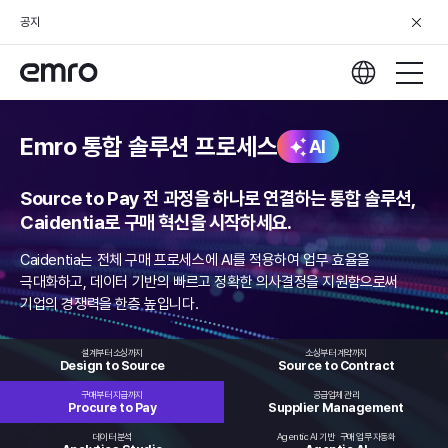
공지
Emro 통합 솔루션 프로세스
AI
Source to Pay 전 과정을 하나로 연결하는 통합 솔루션,
Caidentia로 구매 혁신을 시작하세요.
Caidentia는 전체 구매 프로세스에 AI를 적용하여 업무 효율을
극대화하고,
데이터 기반의 빠르고 정확한 의사결정을 지원함으로써
기업의 경쟁력을 한층 높입니다.
설계부터 소싱까지
소싱부터 계약까지
Design to
Source
Source to
Contract
구매부터 지급까지
공급업체 관리
Procure
to Pay
Supplier
Management
데이터 분석
Agentic AI 기반
구매 업무 자동화