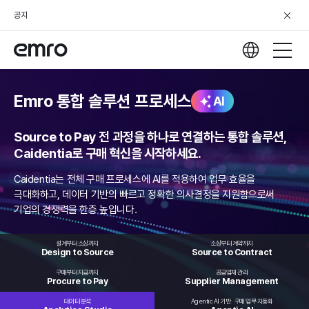
공지
Emro 통합 솔루션 프로세스
AI
Source to Pay 전 과정을 하나로 연결하는 통합 솔루션,
Caidentia로 구매 혁신을 시작하세요.
Caidentia는 전체 구매 프로세스에 AI를 적용하여 업무 효율을
극대화하고,
데이터 기반의 빠르고 정확한 의사결정을 지원함으로써
기업의 경쟁력을 한층 높입니다.
설계부터 소싱까지
소싱부터 계약까지
Design to
Source
Source to
Contract
구매부터 지급까지
공급업체 관리
Procure
to Pay
Supplier
Management
데이터 분석
Agentic AI 기반
구매 업무 자동화