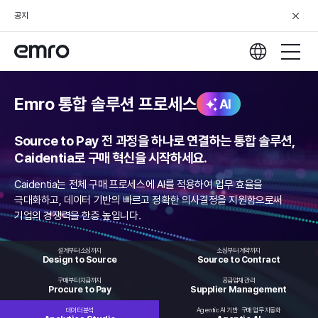
공지
Emro 통합 솔루션 프로세스
AI
Source to Pay 전 과정을 하나로 연결하는 통합 솔루션,
Caidentia로 구매 혁신을 시작하세요.
Caidentia는 전체 구매 프로세스에 AI를 적용하여 업무 효율을
극대화하고,
데이터 기반의 빠르고 정확한 의사결정을 지원함으로써
기업의 경쟁력을 한층 높입니다.
설계부터 소싱까지
소싱부터 계약까지
Design to
Source
Source to
Contract
구매부터 지급까지
공급업체 관리
Procure
to Pay
Supplier
Management
데이터 분석
Agentic AI 기반
구매 업무 자동화