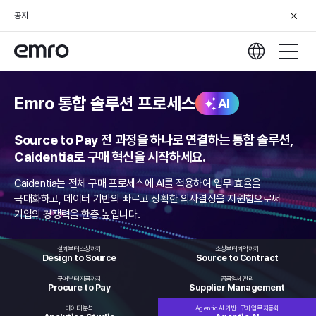
공지
Emro 통합 솔루션 프로세스
AI
Source to Pay 전 과정을 하나로 연결하는 통합 솔루션,
Caidentia로 구매 혁신을 시작하세요.
Caidentia는 전체 구매 프로세스에 AI를 적용하여 업무 효율을
극대화하고,
데이터 기반의 빠르고 정확한 의사결정을 지원함으로써
기업의 경쟁력을 한층 높입니다.
설계부터 소싱까지
소싱부터 계약까지
Design to
Source
Source to
Contract
구매부터 지급까지
공급업체 관리
Procure
to Pay
Supplier
Management
데이터 분석
Agentic AI 기반
구매 업무 자동화