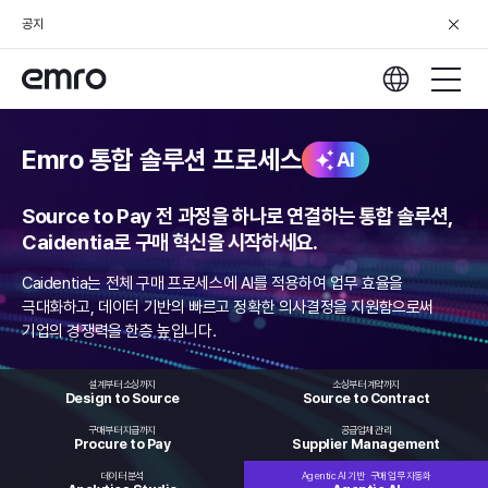
공지
Emro 통합 솔루션 프로세스
AI
Source to Pay 전 과정을 하나로 연결하는 통합 솔루션,
Caidentia로 구매 혁신을 시작하세요.
Caidentia는 전체 구매 프로세스에 AI를 적용하여 업무 효율을
극대화하고,
데이터 기반의 빠르고 정확한 의사결정을 지원함으로써
기업의 경쟁력을 한층 높입니다.
설계부터 소싱까지
소싱부터 계약까지
Design to
Source
Source to
Contract
구매부터 지급까지
공급업체 관리
Procure
to Pay
Supplier
Management
데이터 분석
Agentic AI 기반
구매 업무 자동화