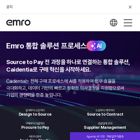
공지
Emro 통합 솔루션 프로세스
AI
Source to Pay 전 과정을 하나로 연결하는 통합 솔루션,
Caidentia로 구매 혁신을 시작하세요.
Caidentia는 전체 구매 프로세스에 AI를 적용하여 업무 효율을
극대화하고,
데이터 기반의 빠르고 정확한 의사결정을 지원함으로써
기업의 경쟁력을 한층 높입니다.
설계부터 소싱까지
소싱부터 계약까지
Design to
Source
Source to
Contract
구매부터 지급까지
공급업체 관리
Procure
to Pay
Supplier
Management
데이터 분석
Agentic AI 기반
구매 업무 자동화