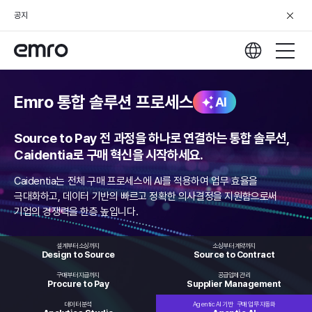
공지
Emro 통합 솔루션 프로세스
AI
Source to Pay 전 과정을 하나로 연결하는 통합 솔루션,
Caidentia로 구매 혁신을 시작하세요.
Caidentia는 전체 구매 프로세스에 AI를 적용하여 업무 효율을
극대화하고,
데이터 기반의 빠르고 정확한 의사결정을 지원함으로써
기업의 경쟁력을 한층 높입니다.
설계부터 소싱까지
소싱부터 계약까지
Design to
Source
Source to
Contract
구매부터 지급까지
공급업체 관리
Procure
to Pay
Supplier
Management
데이터 분석
Agentic AI 기반
구매 업무 자동화