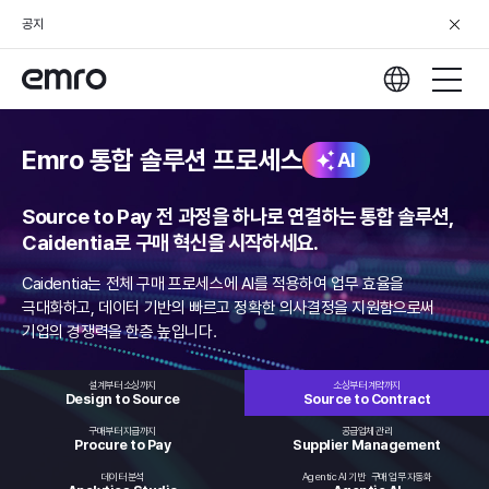
공지
Emro 통합 솔루션 프로세스
AI
Source to Pay 전 과정을 하나로 연결하는 통합 솔루션,
Caidentia로 구매 혁신을 시작하세요.
Caidentia는 전체 구매 프로세스에 AI를 적용하여 업무 효율을
극대화하고,
데이터 기반의 빠르고 정확한 의사결정을 지원함으로써
기업의 경쟁력을 한층 높입니다.
설계부터 소싱까지
소싱부터 계약까지
Design to
Source
Source to
Contract
구매부터 지급까지
공급업체 관리
Procure
to Pay
Supplier
Management
데이터 분석
Agentic AI 기반
구매 업무 자동화