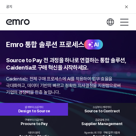
공지
Emro 통합 솔루션 프로세스
AI
Source to Pay 전 과정을 하나로 연결하는 통합 솔루션,
Caidentia로 구매 혁신을 시작하세요.
Caidentia는 전체 구매 프로세스에 AI를 적용하여 업무 효율을
극대화하고,
데이터 기반의 빠르고 정확한 의사결정을 지원함으로써
기업의 경쟁력을 한층 높입니다.
설계부터 소싱까지
소싱부터 계약까지
Design to
Source
Source to
Contract
구매부터 지급까지
공급업체 관리
Procure
to Pay
Supplier
Management
데이터 분석
Agentic AI 기반
구매 업무 자동화