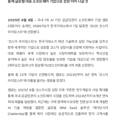
통해 글로벌 대표 소프트웨어 기업으로 성장 이어 나갈 것
2025년 8월 8일
– 국내 1위 AI 기반 공급망관리 소프트웨어 기업 엠로
(대표이사 송재민, 058970)가 한국거래소에서 7일 발표한 ‘2025 코스닥
라이징스타’에 선정됐다.
‘코스닥 라이징스타’는 한국거래소가 매년 기술력과 성장 가능성을 갖추고
향후 세계적인 기업으로 성장할 코스닥 상장사를 선정해 지원하는 사업이다.
대표 제품이 세계 시장에서 높은 시장지배력을 보유하거나 혁신산업
분야에서 높은 국내 시장 점유율을 보유한 기업을 대상으로 1차 정량평가
(재무요건 등)와 2차 정성평가(CEO 인터뷰)를 거쳐 최종 선정한다.
올해 총 22개 기업이 선정됐으며, 엠로는 2023년부터 3년 연속 ‘코스닥
라이징스타’에 이름을 올리는 영광을 얻었다.
엠로는 2021년 8월 코스닥시장 상장 이후 꾸준한 연구개발과 사업 확대를
통해 국내 공급망관리 소프트웨어 시장을 선도하며 2024년까지 6개년 연속
최대 매출을 달성했다. 최근에는 구매 영역에서 보유한 전문성과 자체 개발한
AI 기술 역량을 결합한 글로벌 SRM SaaS 솔루션 ‘케이던시아
(Caidentia)’를 통해 북미 시장에도 성공적으로 진출하며 현지 고객사를