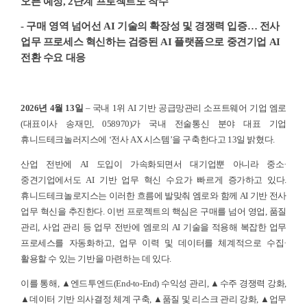
오픈 예정, 2단계 프로젝트도 착수
- 구매 영역 넘어선 AI 기술의 확장성 및 경쟁력 입증… 전사
업무 프로세스 혁신하는 검증된 AI 플랫폼으로 중견기업 AI
전환 수요 대응
2026년 4월 13일
– 국내 1위 AI 기반 공급망관리 소프트웨어 기업 엠로
(대표이사 송재민, 058970)가 국내 전술통신 분야 대표 기업
휴니드테크놀러지스에 ‘전사 AX 시스템’을 구축한다고 13일 밝혔다.
산업 전반에 AI 도입이 가속화되면서 대기업뿐 아니라 중소
·
중견기업에서도 AI 기반 업무 혁신 수요가 빠르게 증가하고 있다.
휴니드테크놀로지스는 이러한 흐름에 발맞춰 엠로와 함께 AI 기반 전사
업무 혁신을 추진한다. 이번 프로젝트의 핵심은 구매를 넘어 영업, 품질
관리, 사업 관리 등 업무 전반에 엠로의 AI 기술을 적용해 복잡한 업무
프로세스를 자동화하고, 업무 이력 및 데이터를 체계적으로 수집
·
활용할 수 있는 기반을 마련하는 데 있다.
이를 통해, ▲엔드투엔드(End-to-End) 수익성 관리, ▲수주 경쟁력 강화,
▲데이터 기반 의사결정 체계 구축, ▲품질 및 리스크 관리 강화, ▲업무