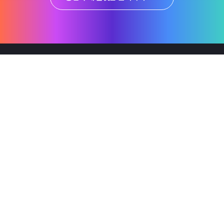
제품
Why Emro
회사정보
지속가능경영
엠로 뉴스룸
투자정보
솔루션 미리보기