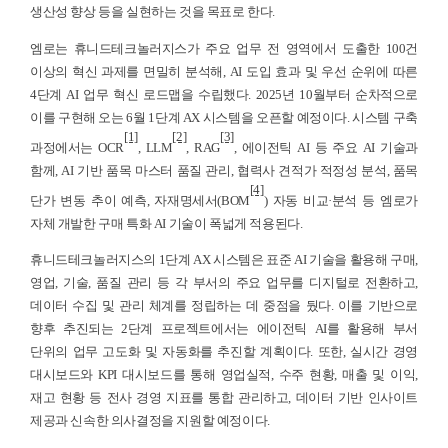
생산성 향상 등을 실현하는 것을 목표로 한다.
엠로는 휴니드테크놀러지스가 주요 업무 전 영역에서 도출한 100건
이상의 혁신 과제를 면밀히 분석해, AI 도입 효과 및 우선 순위에 따른
4단계 AI 업무 혁신 로드맵을 수립했다. 2025년 10월부터 순차적으로
이를 구현해 오는 6월 1단계 AX 시스템을 오픈할 예정이다. 시스템 구축
[1]
[2]
[3]
과정에서는 OCR
, LLM
, RAG
, 에이전틱 AI 등 주요 AI 기술과
함께, AI 기반 품목 마스터 품질 관리, 협력사 견적가 적정성 분석, 품목
[4]
단가 변동 추이 예측, 자재명세서(BOM
) 자동 비교
·
분석 등 엠로가
자체 개발한 구매 특화 AI 기술이 폭넓게 적용된다.
휴니드테크놀러지스의 1단계 AX 시스템은 표준 AI 기술을 활용해 구매,
영업, 기술, 품질 관리 등 각 부서의 주요 업무를 디지털로 전환하고,
데이터 수집 및 관리 체계를 정립하는 데 중점을 뒀다. 이를 기반으로
향후 추진되는 2단계 프로젝트에서는 에이전틱 AI를 활용해 부서
단위의 업무 고도화 및 자동화를 추진할 계획이다. 또한, 실시간 경영
대시보드와 KPI 대시보드를 통해 영업실적, 수주 현황, 매출 및 이익,
재고 현황 등 전사 경영 지표를 통합 관리하고, 데이터 기반 인사이트
제공과 신속한 의사결정을 지원할 예정이다.