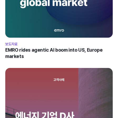
보도자료
EMRO rides agentic AI boom into US, Europe 
markets