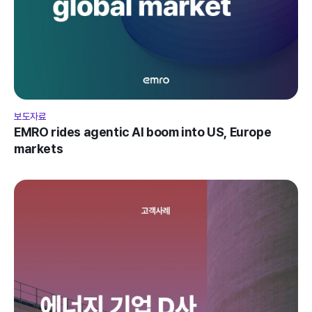
보도자료
EMRO rides agentic AI boom into US, Europe 
markets