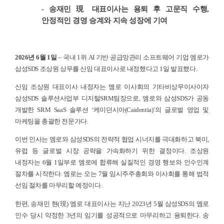
- 송재민 現 대표이사는 용퇴 후 고문직 수행,
안정적인 경영 승계와 지속 성장에 기여
2026년 6월 1일
– 국내 1위 AI 기반 공급망관리 소프트웨어 기업 엠로가
삼성SDS 조상원 상무를 신임 대표이사로 내정했다고 1일 발표했다.
신임 조상원 대표이사 내정자는 엠로 이사회의 기타비상무이사이자
삼성SDS 솔루션사업부 디지털SRM팀장으로, 엠로와 삼성SDS가 공동
개발한 SRM SaaS 솔루션 ‘케이던시아(Caidentia)’의 글로벌 영업 및
마케팅을 총괄한 전문가다.
이번 인사는 엠로와 삼성SDS의 전략적 협업 시너지를 극대화하고 북미,
유럽 등 글로벌 시장 공략을 가속화하기 위한 결정이다. 조상원
내정자는 6월 1일부로 엠로에 합류해 실질적인 경영 행보와 인수인계
절차를 시작한다. 엠로는 오는 7월 임시주주총회와 이사회를 통해 법적
선임 절차를 마무리할 예정이다.
한편, 송재민 현(現) 엠로 대표이사는 지난 2023년 5월 삼성SDS의 엠로
인수 당시 약정한 3년의 임기를 성공적으로 마무리하고 용퇴한다. 송