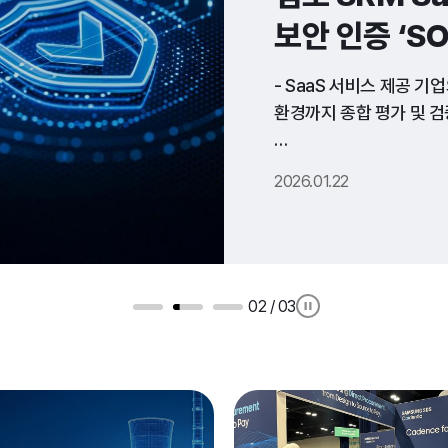
보안 인증 ‘SO
- SaaS 서비스 제공 기
환경까지 종합 평가 및 검증하
- 글로벌 수준의 서비스 
2026.01.22
기반 확대해 나갈 것

2026년 1월 19일 – 
02
/
03
송재민, 058970)는 자사
글로벌 보안 인증 ‘SOC2 
‘SOC2(Service Orga
제정한 인증 체계로, Sa