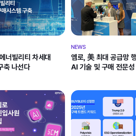
보안 통제 수준이 ▲보안성(Se
(Processing Integri
등 5가지 핵심 기준을 충
제공업체를 선정할 때 중요
케이던시아는 지난해 4월 
설계되었음을 검증하는 ‘SOC
산에너빌리티 차세대 
엠로, 美 최대 공급망 행
Type2’ 인증을 통해 
구축 나선다
AI 기술 및 구매 전문성
공식적으로 인정받았다.  

해외서 ‘눈도장’
기업 핵심 업무의 SaaS
있는 가운데, SOC2 T
기준을 충족하고 있음을 
신뢰도를 한층 강화하고, 
있다. 

엠로 관계자는 “글로벌 시