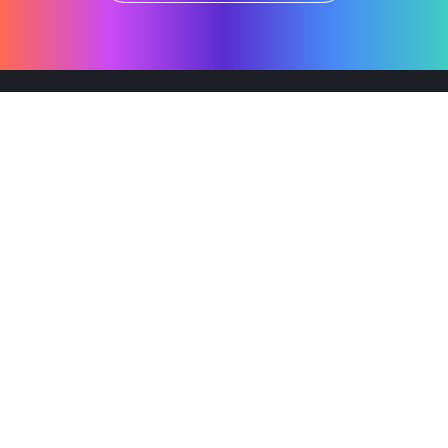
제품
Why Emro
회사정보
지속가능경영
엠로 뉴스룸
투자정보
솔루션 미리보기