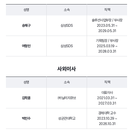
성명
소속
직책
솔루션사업부장 / 부사장
송해구
삼성SDS
2023.05.31 ~
2029.05.31
기획팀장 / 부사장
여형민
삼성SDS
2025.03.19 ~
2028.03.31
사외이사
성명
소속
직책
대표이사
김학훈
㈜날리지큐브
2021.03.31 ~
2027.03.31
경제대학 교수
박민수
성균관대학교
2023.10.29 ~
2026.10.31