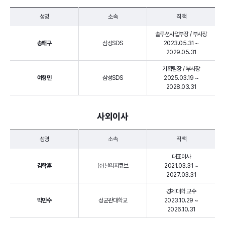
성명
소속
직책
솔루션사업부장 / 부사장
송해구
삼성SDS
2023.05.31 ~
2029.05.31
기획팀장 / 부사장
여형민
삼성SDS
2025.03.19 ~
2028.03.31
사외이사
성명
소속
직책
대표이사
김학훈
㈜날리지큐브
2021.03.31 ~
2027.03.31
경제대학 교수
박민수
성균관대학교
2023.10.29 ~
2026.10.31