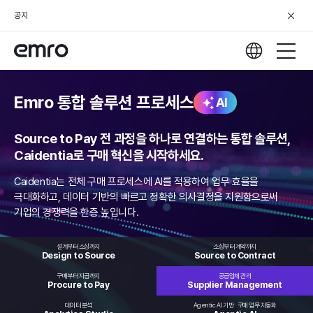
공지
Emro 통합 솔루션 프로세스
AI
Source to Pay 전 과정을 하나로 연결하는 통합 솔루션,
Caidentia로 구매 혁신을 시작하세요.
Caidentia는 전체 구매 프로세스에 AI를 적용하여 업무 효율을
극대화하고,
데이터 기반의 빠르고 정확한 의사결정을 지원함으로써
기업의 경쟁력을 한층 높입니다.
설계부터 소싱까지
소싱부터 계약까지
Design to
Source
Source to
Contract
구매부터 지급까지
공급업체 관리
Procure
to Pay
Supplier
Management
데이터 분석
Agentic AI 기반
구매 업무 자동화