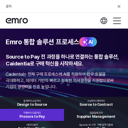
공지
Emro 통합 솔루션 프로세스
AI
Source to Pay 전 과정을 하나로 연결하는 통합 솔루션,
Caidentia로 구매 혁신을 시작하세요.
Caidentia는 전체 구매 프로세스에 AI를 적용하여 업무 효율을
극대화하고,
데이터 기반의 빠르고 정확한 의사결정을 지원함으로써
기업의 경쟁력을 한층 높입니다.
설계부터 소싱까지
소싱부터 계약까지
Design to
Source
Source to
Contract
구매부터 지급까지
공급업체 관리
Procure
to Pay
Supplier
Management
데이터 분석
Agentic AI 기반
구매 업무 자동화